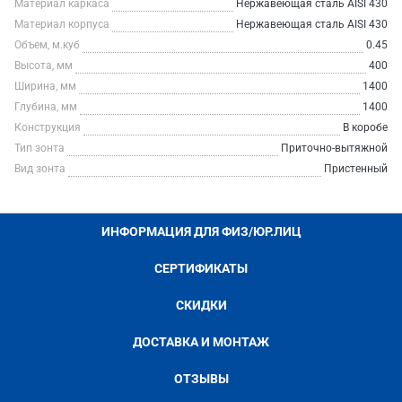
Материал каркаса
Нержавеющая сталь AISI 430
Материал корпуса
Нержавеющая сталь AISI 430
Объем, м.куб
0.45
Высота, мм
400
Ширина, мм
1400
Глубина, мм
1400
Конструкция
В коробе
Тип зонта
Приточно-вытяжной
Вид зонта
Пристенный
ИНФОРМАЦИЯ ДЛЯ ФИЗ/ЮР.ЛИЦ
СЕРТИФИКАТЫ
СКИДКИ
ДОСТАВКА И МОНТАЖ
ОТЗЫВЫ