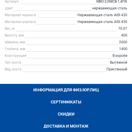
Артикул
МВО-2,0МСВ-1,4ПК
Цвет
нержавеющая сталь
Материал каркаса
Нержавеющая сталь AISI 430
Материал корпуса
Нержавеющая сталь AISI 430
Вес, кг
70.07
Высота, мм
400
Ширина, мм
2000
Глубина, мм
1400
Конструкция
В коробе
Тип зонта
Вытяжной
Вид зонта
Пристенный
ИНФОРМАЦИЯ ДЛЯ ФИЗ/ЮР.ЛИЦ
СЕРТИФИКАТЫ
СКИДКИ
ДОСТАВКА И МОНТАЖ