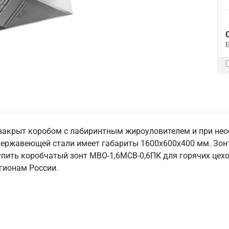
 закрыт коробом с лабиринтным жироуловителем и при не
нержавеющей стали имеет габариты 1600х600х400 мм. Зонт 
 купить коробчатый зонт МВО-1,6МСВ-0,6ПК для горячих цех
егионам России.