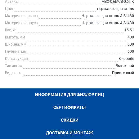
Артикул
МВО-0,6МСВ-0,6ПК
Цвет
нержавеющая сталь
Материал каркаса
Нержавеющая сталь AISI 430
Материал корпуса
Нержавеющая сталь AISI 430
Вес, кг
15.51
Высота, мм
400
Ширина, мм
600
Глубина, мм
600
Конструкция
В коробе
Тип зонта
Вытяжной
Вид зонта
Пристенный
ИНФОРМАЦИЯ ДЛЯ ФИЗ/ЮР.ЛИЦ
СЕРТИФИКАТЫ
СКИДКИ
ДОСТАВКА И МОНТАЖ