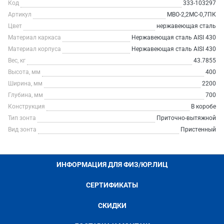
Код
333-103297
Артикул
МВО-2,2МС-0,7ПК
Цвет
нержавеющая сталь
Материал каркаса
Нержавеющая сталь AISI 430
Материал корпуса
Нержавеющая сталь AISI 430
Вес, кг
43.7855
Высота, мм
400
Ширина, мм
2200
Глубина, мм
700
Конструкция
В коробе
Тип зонта
Приточно-вытяжной
Вид зонта
Пристенный
ИНФОРМАЦИЯ ДЛЯ ФИЗ/ЮР.ЛИЦ
СЕРТИФИКАТЫ
СКИДКИ