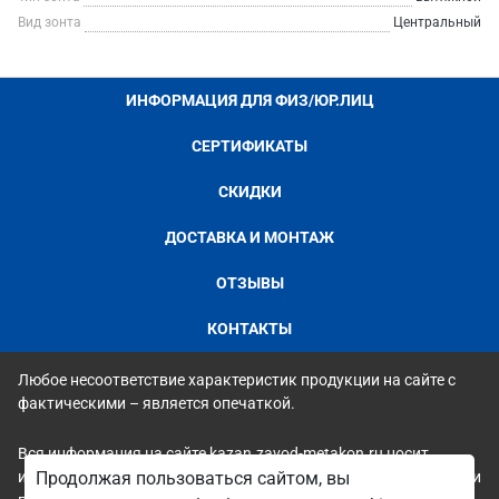
Вид зонта
Центральный
ИНФОРМАЦИЯ ДЛЯ ФИЗ/ЮР.ЛИЦ
СЕРТИФИКАТЫ
СКИДКИ
ДОСТАВКА И МОНТАЖ
ОТЗЫВЫ
КОНТАКТЫ
Любое несоответствие характеристик продукции на сайте с
фактическими – является опечаткой.
Вся информация на сайте kazan.zavod-metakon.ru носит
исключительно ознакомительный и справочный характер и ни
Продолжая пользоваться сайтом, вы