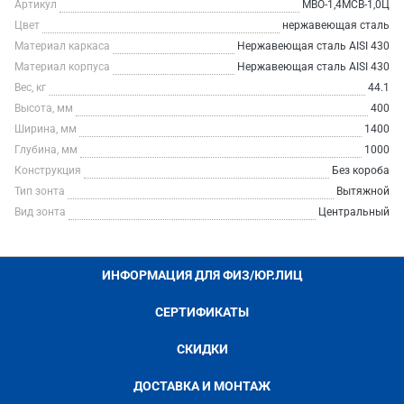
Артикул
МВО-1,4МСВ-1,0Ц
Цвет
нержавеющая сталь
Материал каркаса
Нержавеющая сталь AISI 430
Материал корпуса
Нержавеющая сталь AISI 430
Вес, кг
44.1
Высота, мм
400
Ширина, мм
1400
Глубина, мм
1000
Конструкция
Без короба
Тип зонта
Вытяжной
Вид зонта
Центральный
ИНФОРМАЦИЯ ДЛЯ ФИЗ/ЮР.ЛИЦ
СЕРТИФИКАТЫ
СКИДКИ
ДОСТАВКА И МОНТАЖ