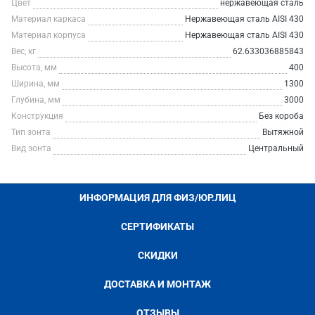
Цвет
нержавеющая сталь
Материал каркаса
Нержавеющая сталь AISI 430
Материал корпуса
Нержавеющая сталь AISI 430
Вес, кг
62.633036885843
Высота, мм
400
Ширина, мм
1300
Глубина, мм
3000
Конструкция
Без короба
Тип зонта
Вытяжной
Вид зонта
Центральный
ИНФОРМАЦИЯ ДЛЯ ФИЗ/ЮР.ЛИЦ
СЕРТИФИКАТЫ
СКИДКИ
ДОСТАВКА И МОНТАЖ
ОТЗЫВЫ