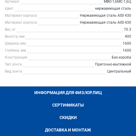
Артикул
МВО-1,6МС-1,6Ц
Цвет
нержавеющая сталь
Материал каркаса
Нержавеющая сталь AISI 430
Материал корпуса
Нержавеющая сталь AISI 430
Вес, кг
70.3
Высота, мм
400
Ширина, мм
1600
Глубина, мм
1600
Конструкция
Без короба
Тип зонта
Приточно-вытяжной
Вид зонта
Центральный
ИНФОРМАЦИЯ ДЛЯ ФИЗ/ЮР.ЛИЦ
СЕРТИФИКАТЫ
СКИДКИ
ДОСТАВКА И МОНТАЖ