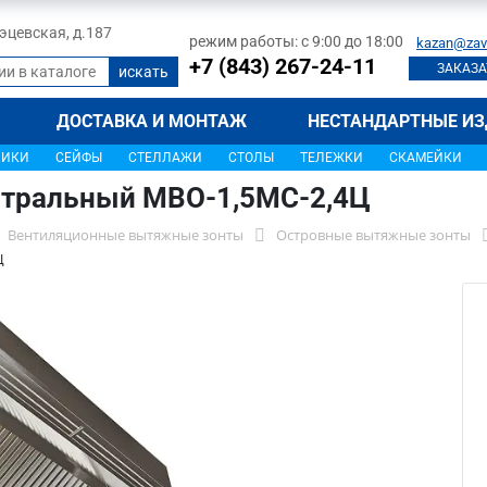
 Тэцевская, д.187
режим работы: с 9:00 до 18:00
kazan@zav
+7 (843) 267-24-11
ЗАКАЗА
ДОСТАВКА И МОНТАЖ
НЕСТАНДАРТНЫЕ ИЗ
ЩИКИ
СЕЙФЫ
СТЕЛЛАЖИ
СТОЛЫ
ТЕЛЕЖКИ
СКАМЕЙКИ
нтральный МВО-1,5МС-2,4Ц
Вентиляционные вытяжные зонты
Островные вытяжные зонты
Ц