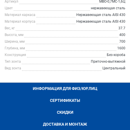
Артикул
МВО-0,7МС-1,6Ц
Цвет
нержавеющая сталь
Материал каркаса
Нержавеющая сталь AISI 430
Материал корпуса
Нержавеющая сталь AISI 430
Вес, кг
37.7
Высота, мм
400
Ширина, мм
700
Глубина, мм
1600
Конструкция
Без короба
Тип зонта
Приточно-вытяжной
Вид зонта
Центральный
ИНФОРМАЦИЯ ДЛЯ ФИЗ/ЮР.ЛИЦ
СЕРТИФИКАТЫ
СКИДКИ
ДОСТАВКА И МОНТАЖ