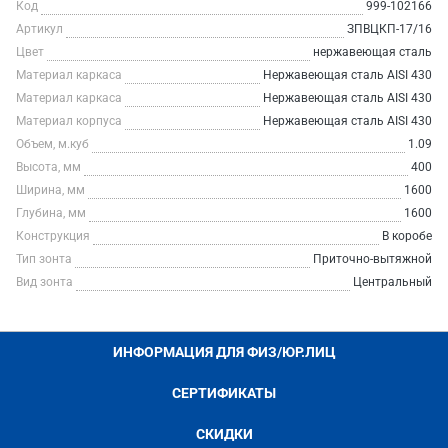
Код
999-102166
Артикул
ЗПВЦКП-17/16
Цвет
нержавеющая сталь
Материал каркаса
Нержавеющая сталь AISI 430
Материал каркаса
Нержавеющая сталь AISI 430
Материал корпуса
Нержавеющая сталь AISI 430
Объем, м.куб
1.09
Высота, мм
400
Ширина, мм
1600
Глубина, мм
1600
Конструкция
В коробе
Тип зонта
Приточно-вытяжной
Вид зонта
Центральный
ИНФОРМАЦИЯ ДЛЯ ФИЗ/ЮР.ЛИЦ
СЕРТИФИКАТЫ
СКИДКИ