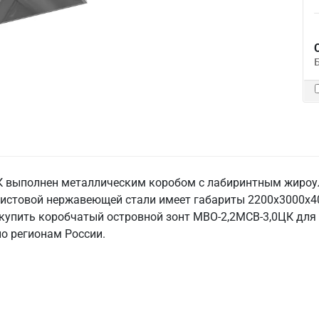
К выполнен металлическим коробом с лабиринтным жироул
истовой нержавеющей стали имеет габариты 2200х3000х400
и купить коробчатый островной зонт МВО-2,2МСВ-3,0ЦК для
по регионам России.