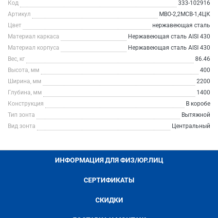
Код
333-102916
Артикул
МВО-2,2МСВ-1,4ЦК
Цвет
нержавеющая сталь
Материал каркаса
Нержавеющая сталь AISI 430
Материал корпуса
Нержавеющая сталь AISI 430
Вес, кг
86.46
Высота, мм
400
Ширина, мм
2200
Глубина, мм
1400
Конструкция
В коробе
Тип зонта
Вытяжной
Вид зонта
Центральный
ИНФОРМАЦИЯ ДЛЯ ФИЗ/ЮР.ЛИЦ
СЕРТИФИКАТЫ
СКИДКИ