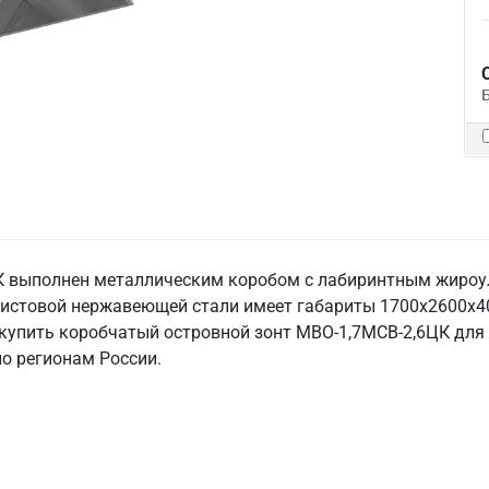
К выполнен металлическим коробом с лабиринтным жироул
истовой нержавеющей стали имеет габариты 1700х2600х400
и купить коробчатый островной зонт МВО-1,7МСВ-2,6ЦК для
по регионам России.