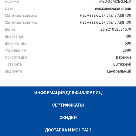
Артикул
МВО-0,6МСВ-2,6ЦК
Цвет
нержавеющая сталь
Материал каркаса
Нержавеющая сталь AISI 430
Материал корпуса
Нержавеющая сталь AISI 430
Вес, кг
26.921052631579
Высота, мм
400
Ширина, мм
600
Глубина, мм
2600
Конструкция
В коробе
Тип зонта
Вытяжной
Вид зонта
Центральный
ИНФОРМАЦИЯ ДЛЯ ФИЗ/ЮР.ЛИЦ
СЕРТИФИКАТЫ
СКИДКИ
ДОСТАВКА И МОНТАЖ